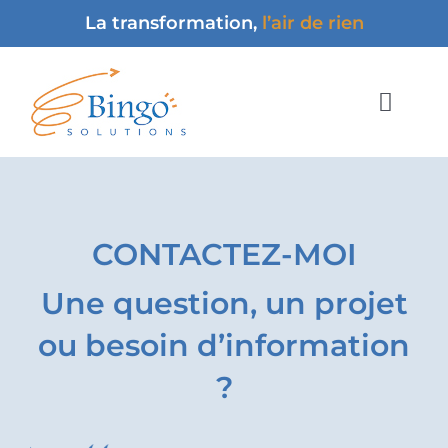
Passer
La transformation,
l’air de rien
au
contenu
Toggl
Navig
Accueil
À propos
CONTACTEZ-MOI
Méthodologie & Presta
Une question, un projet
Contact
ou besoin d’information
?