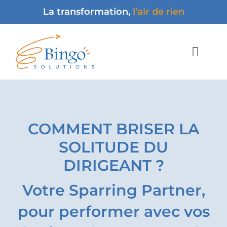
Passer
La transformation,
l’air de rien
au
contenu
Toggl
Navig
Accueil
À propos
COMMENT BRISER LA
Méthodologie & Presta
SOLITUDE DU
DIRIGEANT ?
Contact
Votre Sparring Partner,
pour performer avec vos